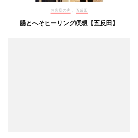
お客様の声
,
五反田
腸とへそヒーリング瞑想【五反田】