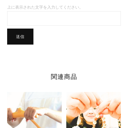
生年月日
（必須）
上に表示された文字を入力してください。
西暦
年
月
関連商品
日
ご年齢
（必須）