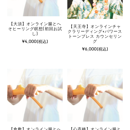
歳
【大須】オンライン腸とへ
【天王寺】オンラインチャ
そヒーリング瞑想(初回お試
クラリーディング+パワース
し)
未成年の方のみ
トーンブレス カウンセリン
グ
¥
4,000
¥
6,000
保護者のお名前：
保護者のお電話番号：
お支払い方法
（必須）
【倉敷】オンライン腸とへ
【心斎橋】オンライン腸と