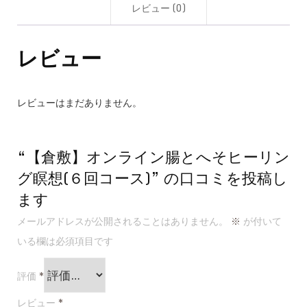
レビュー (0)
メールアドレス
（必須）
レビュー
レビューはまだありません。
※ 携帯電話のメールアドレスをご記入の際
は、ドメイン指定の設定をされている場
“【倉敷】オンライン腸とへそヒーリン
合”＠kakureminoya.com”からメールを受
グ瞑想(６回コース)” の口コミを投稿し
け取ることができるように設定してくださ
ます
い。
メールアドレスが公開されることはありません。
※
が付いて
いる欄は必須項目です
ご住所
（必須）
評価
*
都道府県(必須)
レビュー
*