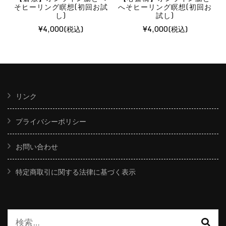
そヒーリング瞑想(初回お試
へそヒーリング瞑想(初回お
クレジットカード
銀行振込
し)
試し)
●銀行振り込みをご希望の方
¥
4,000
¥
4,000
ゆうちょ銀行（金融機関コード：9900） 記
号:１２１４０ 番号:１０１４４３４１
カ）ダンワールドジャパン
リンク
他金融機関からお振込の場合は
店番：２１８ 店名：二一八 店（ニイチハ
プライバシーポリシー
チ店）
預金種目：普通貯金 口座番号：１０１４
お問い合わせ
４３４
名義:カ）ダンワールドジャパン
特定商取引に関する法律に基づく表示
※振込人名義は、支払い申請時のお名前で
お願いします