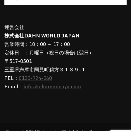
【 健康関連参照事項記録 】
運営会社
サービスの提供に関連しますので、過去あるいは
株式会社DAHN WORLD JAPAN
現在の疾患についてお答えください。告知内容に
営業時間：10：00 ～ 17：00
虚偽、または告知しないことにより発生した事故
定休日 ：月曜日（祝日の場合は翌日）
に対してはHSP Healing Spaceカクレミノ家 （株
〒517-0501
式会社DAHN WORLD JAPAN）はいかなる責任
三重県志摩市阿児町鵜方３１８９-１
も負いません。
TEL：
0120-924-360
★①から④について有の場合は、当該疾患につい
Email：
info@kakureminoya.com
て薬服用の有無も含めて具体的に記入して下さ
い。
1.手術の経験
（必須）