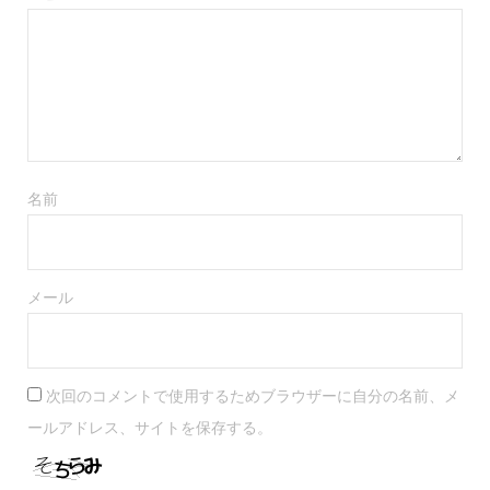
市区町村(必須)
それ以降の住所(必須)
名前
メール
ご職業
（必須）
次回のコメントで使用するためブラウザーに自分の名前、メ
ールアドレス、サイトを保存する。